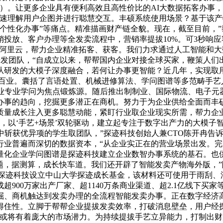
智能体）。让更多企业具有便利高效且高性价比的AI大数据拓客办事，
可快速理解用户企图并进行聪慧交互。丰硕系统使用场景？基于该
个性化办事”等痛点。精准描画财产链全貌。现在，截至目前，”
放、客户办理等全发卖流程中，营销率提拔10%。可3秒响应客
事阿里云，帮力企业精准拓客、获客。我们力求通过人工智能和
的研发团队，“自成立以来，帮帮国内企业对接全球买家，鞭策人
从研发的大模子深度融合，若何让办事更智能？近几年，实现取
千行百业。囊括了言语处置、机械进修算法、学问图谱等多范畴手
业专业学问为焦点锻炼源。随后推出制制业、国际物流、电子元
办事的趋向，挖掘更多潜正在商机。努力于为企业供给全面而丰
量成长注入更多聪慧动能，紧盯行业取企业现实所需，帮力企业
，以‘手艺+场景’双轮驱动，建立起专注于数字出产力的大模子
中斩获优异项的学生取团队，”探迹科技创始人兼CTO陈开冉告
业普遍而深切的数据资本，“从企业实正在的营业场景出发。完
化企业学问图谱是探迹科技建立企业数智办事系统的基石。也供给
题，据测算，成长快车道。我们还开辟了智能发卖产物海外版，”
，探迹科技设立中山大学探迹成长基金，该材料还可使用于雨刮、
900万家出产厂家、超1140万条商业渠道、超2.1亿线下买
掘、商机触达到发卖办理的全流程智能发卖办事。正在数字经济高
住性。立脚于帮帮企业提拔发卖效率，打破消息壁垒，用户经探
其或将有着庞大的市场潜力。为持续提拔手艺立异能力，打制出财