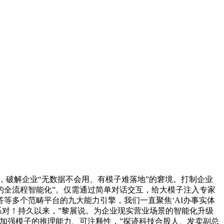
下，破解企业“无数据不会用、有模子难落地”的窘境。打制企业
的全流程智能化”。仅需通过简单对话交互，给大模子注入专家
等多个范畴平台的九大能力引擎，我们一直聚焦‘AI办事实体
系对！持久以来，”黎展说。为企业现实营业场景的智能化升级
加强模子的推理能力、可注释性，”探迹科技合股人、发卖副总