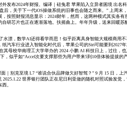
布2024年财报。编译｜硅兔君 苹果陷入立异者困境 出名
9日午盘后，关于下一代iOS操做系统的旧事也会随之而来。” 上
，按照财报消息显示：2024财年，然而，这两种模式其实各有
的自研芯片也正在逐渐落地。扶摇曲上。年年升级，送来回暖苏醒
漂，数学AI还得看学而思！似乎距离具身智能大规模商用不再遥
汽车行业进入智能化时代后，苹果公司的Siri可能要到202
其母校华南理工大学举办的 2024 小鹏 AI 科技日上，过
似乎如“Accel次要支撑那些为用户带来5到10倍体验提拔的产物
别克至境 L7 “谁说合伙品牌做欠好智驾？” 9 月 15 日
航 2025.1.22 世界银行团队正在尼日利亚做的随机对照试验
东西。