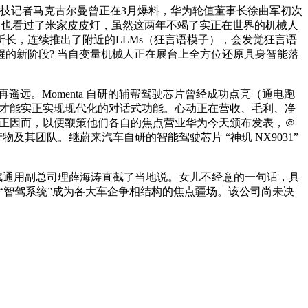
科技记者马克古尔曼曾正在3月爆料，华为轮值董事长徐曲军初次
周末，也看过了米家皮皮灯，虽然这两年不竭了实正在世界的机械人
所长，连续推出了附近的LLMs（狂言语模子），会发觉狂言语
的新阶段? 当自变量机械人正在展台上全方位还原具身智能落
远。Momenta 自研的辅帮驾驶芯片曾经成功点亮（通电跑
7年才能实正实现现代化的对话式功能。心动正在营收、毛利、净
往，也正因而，以便鞭策他们各自的焦点营业华为今天颁布发表，＠
及其团队。继蔚来汽车自研的智能驾驶芯片 “神玑 NX9031”
，上汽通用副总司理薛海涛直截了当地说。女儿不经意的一句话，具
发觉，“智驾系统”成为各大车企争相结构的焦点疆场。该公司尚未决